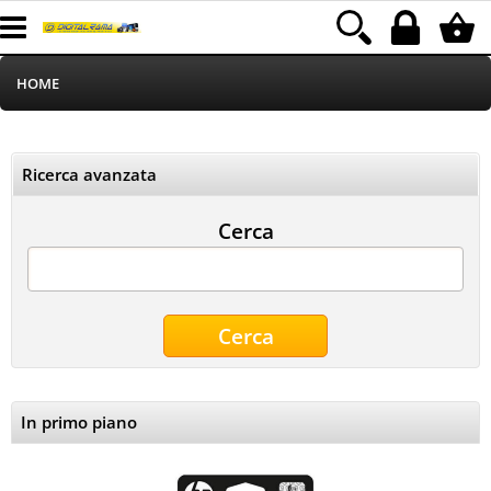
HOME
Informatica
Ricerca avanzata
Telefonia
Cerca
Stampa
MEDIACOM
Elettrodomestici
Alimentazione
In primo piano
Illuminazione