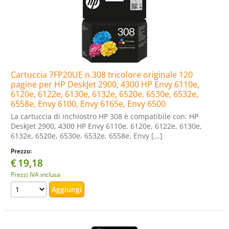
Cartuccia 7FP20UE n.308 tricolore originale 120
pagine per HP DeskJet 2900, 4300 HP Envy 6110e,
6120e, 6122e, 6130e, 6132e, 6520e, 6530e, 6532e,
6558e, Envy 6100, Envy 6165e, Envy 6500
La cartuccia di inchiostro HP 308 è compatibile con: HP
DeskJet 2900, 4300 HP Envy 6110e, 6120e, 6122e, 6130e,
6132e, 6520e, 6530e, 6532e, 6558e, Envy [...]
Prezzo:
€
19,18
Prezzi IVA inclusa