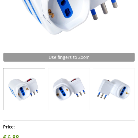
Use fingers to Zoom
Price:
€
6,88