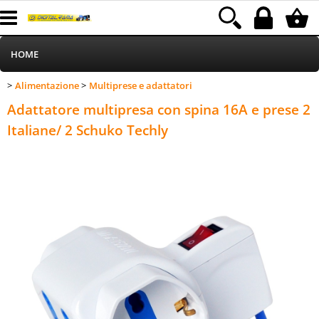
HOME
Alimentazione
Multiprese e adattatori
>
>
Informatica
Category:
HOME
Alimentazione
Multiprese e adattatori
Adattatore multipresa con spina 16A e prese 2
Telefonia
Italiane/ 2 Schuko Techly
Stampa
MEDIACOM
Elettrodomestici
Alimentazione
Illuminazione