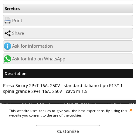
Services
Print
Share
Ask for information
Ask for info on WhatsApp
Description
Presa Sicury 2P+T 16A, 250V - standard italiano tipo P17/11 -
spina grande 2P+T 16A, 250V - cavo m 1,5
Digitalrama Srl - Via del Centenario, 141/143 - 84084 - Lancusi di Fisciano (SA)
- P.IVA 05130560658 - digitalramasrl@pec.it G4AI1U8
This website uses cookies to give you the best experience. By using this
website you consent to the use of the cookies.
Customize
Preferenze cookie