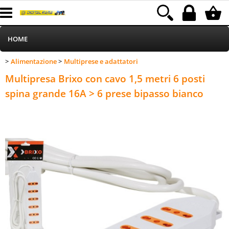
HOME
Alimentazione
Multiprese e adattatori
>
>
Informatica
Category:
HOME
Alimentazione
Multiprese e adattatori
Multipresa Brixo con cavo 1,5 metri 6 posti
Telefonia
spina grande 16A > 6 prese bipasso bianco
Stampa
MEDIACOM
Elettrodomestici
Alimentazione
Illuminazione