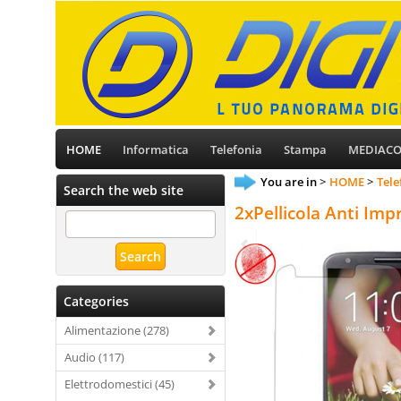
HOME
Informatica
Telefonia
Stampa
MEDIAC
You are in
HOME
Tele
Search the web site
2xPellicola Anti Im
Categories
Alimentazione (278)
Audio (117)
Elettrodomestici (45)