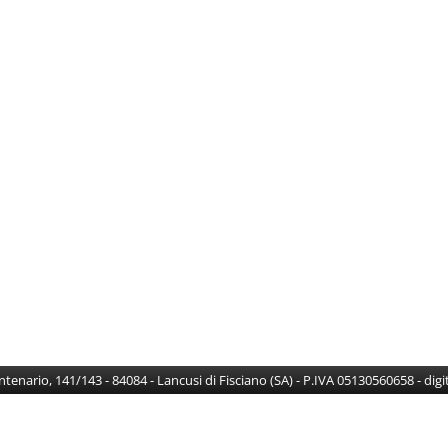
Centenario, 141/143 - 84084 - Lancusi di Fisciano (SA) - P.IVA 05130560658 - di