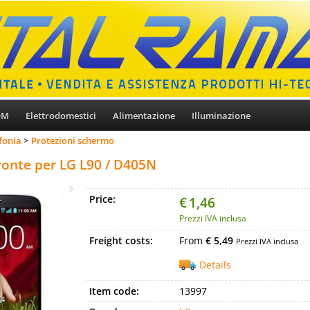
OM
Elettrodomestici
Alimentazione
Illuminazione
fonia
Protezioni schermo
pronte per LG L90 / D405N
Price:
€
1,46
Prezzi IVA inclusa
Freight costs:
From
€ 5,49
Prezzi IVA inclusa
Details
Item code:
13997