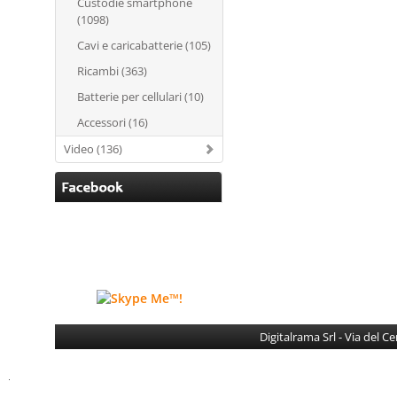
Custodie smartphone
(1098)
Cavi e caricabatterie (105)
Ricambi (363)
Batterie per cellulari (10)
Accessori (16)
Video (136)
Digitalrama Srl - Via del 