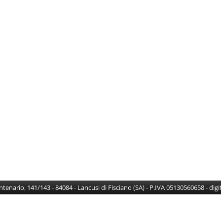
Centenario, 141/143 - 84084 - Lancusi di Fisciano (SA) - P.IVA 05130560658 - di