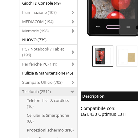
Giochi & Console (49)
Illuminazione (107)
MEDIACOM (194)
Memorie (198)
NUOVO (739)
PC / Notebook / Tablet
(196)
Periferiche PC (141)
Pulizia & Manutenzione (45)
Stampa & Ufficio (703)
Telefonia (2512)
Description
Telefoni fissi & cordless
(16)
Compatibile con:
LG E430 Optimus L3 II
Cellulari & Smartphone
(60)
Protezioni schermo (816)