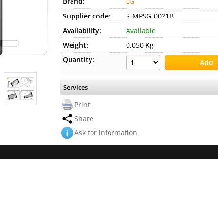
Brand:
LG
Supplier code:
S-MPSG-0021B
Availability:
Available
Weight:
0,050 Kg
Quantity:
Services
Print
Share
Ask for information