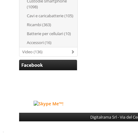
Custodie smartphone
(1098)
Cavi e caricabatterie (105)
Ricambi (363)
Batterie per cellulari (10)
Accessori (16)
Video (136)
Digitalrama Srl - Via del 