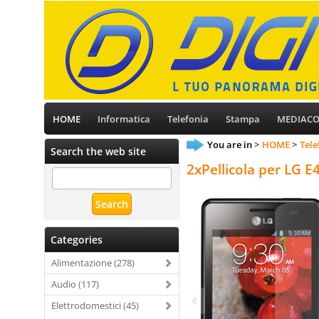
HOME
Informatica
Telefonia
Stampa
MEDIAC
You are in
HOME
Tele
Search the web site
2xPellicola per LG E
Categories
Alimentazione (278)
Audio (117)
Elettrodomestici (45)