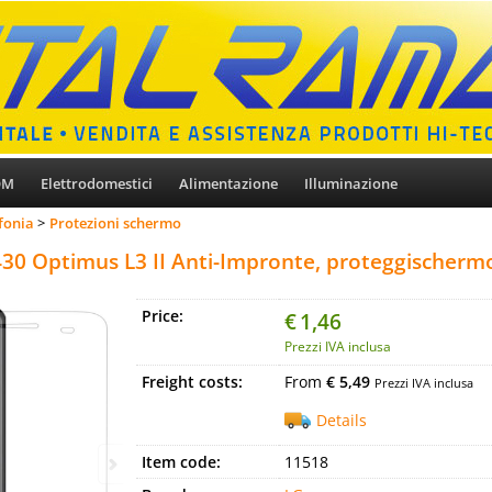
OM
Elettrodomestici
Alimentazione
Illuminazione
fonia
Protezioni schermo
430 Optimus L3 II Anti-Impronte, proteggischermo
Price:
€
1,46
Prezzi IVA inclusa
Freight costs:
From
€ 5,49
Prezzi IVA inclusa
Details
Item code:
11518