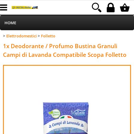
HOME
Elettrodomestici
Folletto
>
>
Informatica
Categoria:
HOME
Elettrodomestici
Folletto
1x Deodorante / Profumo Bustina Granuli
Telefonia
Campi di Lavanda Compatibile Scopa Folletto
Stampa
MEDIACOM
Elettrodomestici
Alimentazione
Illuminazione