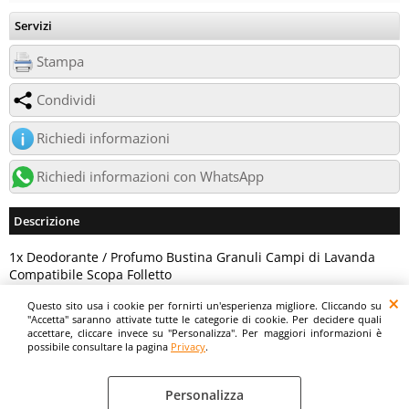
Servizi
Stampa
Condividi
Richiedi informazioni
Richiedi informazioni con WhatsApp
Descrizione
1x Deodorante / Profumo Bustina Granuli Campi di Lavanda
Compatibile Scopa Folletto
Questo sito usa i cookie per fornirti un'esperienza migliore. Cliccando su
Digitalrama Srl - Via del Centenario, 141/143 - 84084 - Lancusi di Fisciano (SA)
"Accetta" saranno attivate tutte le categorie di cookie. Per decidere quali
- P.IVA 05130560658 - digitalramasrl@pec.it G4AI1U8
accettare, cliccare invece su "Personalizza". Per maggiori informazioni è
possibile consultare la pagina
Privacy
.
Personalizza
Privacy
Preferenze cookie