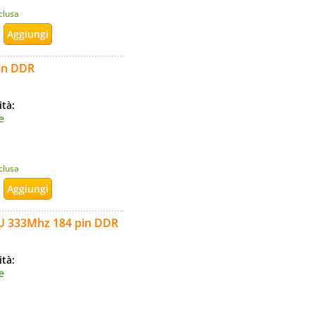
nclusa
in DDR
ità:
e
nclusa
U 333Mhz 184 pin DDR
ità:
e