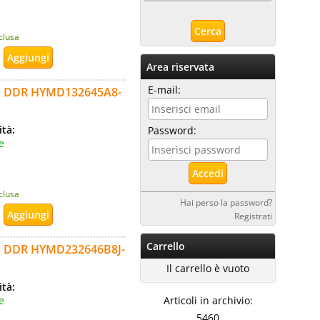
nclusa
Area riservata
E-mail:
n DDR HYMD132645A8-
ità:
Password:
e
nclusa
Hai perso la password?
Registrati
Carrello
n DDR HYMD232646B8J-
Il carrello è vuoto
ità:
e
Articoli in archivio:
5460