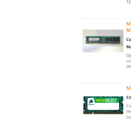
TE
M
M
Co
Ma
Og
co
de
M
Co
Co
te
La