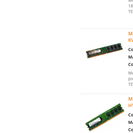
Me
18
TE
M
K
Co
Ma
Co
Me
pi
TE
M
H
Co
Ma
Co