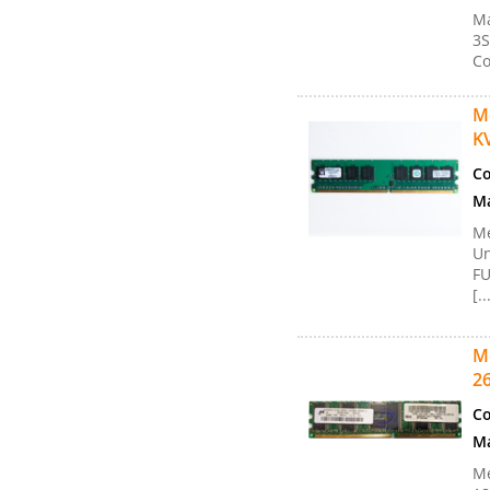
Ma
3S
Co
M
K
Co
Ma
M
Un
FU
[..
M
2
Co
Ma
M