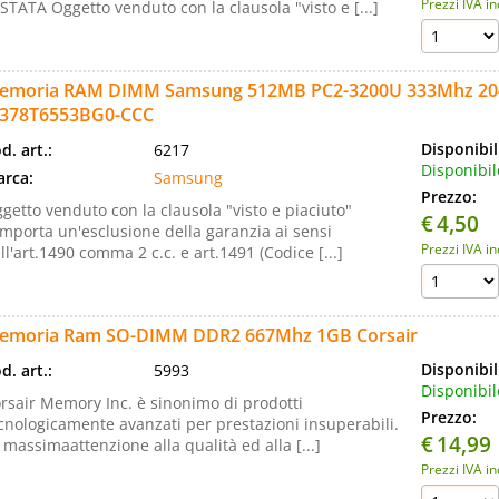
Prezzi IVA i
STATA Oggetto venduto con la clausola "visto e [...]
emoria RAM DIMM Samsung 512MB PC2-3200U 333Mhz 20
378T6553BG0-CCC
Disponibil
d. art.:
6217
Disponibil
rca:
Samsung
Prezzo:
getto venduto con la clausola "visto e piaciuto"
€
4,50
mporta un'esclusione della garanzia ai sensi
Prezzi IVA i
ll'art.1490 comma 2 c.c. e art.1491 (Codice [...]
emoria Ram SO-DIMM DDR2 667Mhz 1GB Corsair
Disponibil
d. art.:
5993
Disponibil
rsair Memory Inc. è sinonimo di prodotti
Prezzo:
cnologicamente avanzati per prestazioni insuperabili.
€
14,99
 massimaattenzione alla qualità ed alla [...]
Prezzi IVA i