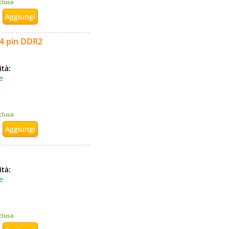
nclusa
4 pin DDR2
ità:
e
nclusa
ità:
e
nclusa