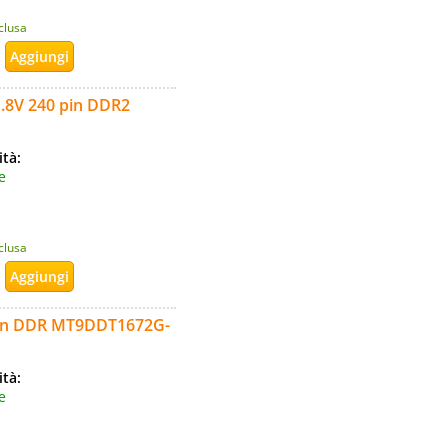
nclusa
8V 240 pin DDR2
ità:
e
nclusa
in DDR MT9DDT1672G-
ità:
e