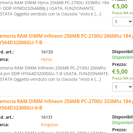
moria RAM DIMM Hynix 256MB PC-2700U 333Mhz 184
€
5,00
n DDR HYMD232646B8J-J USATA, FUNZIONANTE,
Prezzi IVA i
STATA Oggetto venduto con la clausola "visto e [...]
emoria RAM DIMM Infineon 256MB PC-2100U 266Mhz 184 
YS64D32000GU-7-B
Disponibil
d. art.:
16133
Disponibil
rca:
Hynix
Prezzo:
moria RAM DIMM Infineon 256MB PC-2100U 266Mhz
€
5,00
4 pin DDR HYS64D32000GU-7-B USATA, FUNZIONANTE,
Prezzi IVA i
STATA Oggetto venduto con la clausola "visto e [...]
emoria RAM DIMM Infineon 256MB PC-2700U 333Mhz 184 
YS64D32300GU-6-B
Disponibil
d. art.:
16131
Disponibil
rca:
Kingston
Prezzo: