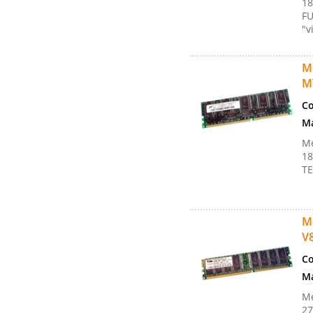
18
FU
"v
M
M
Co
Ma
M
1
TE
M
V
Co
Ma
Me
27