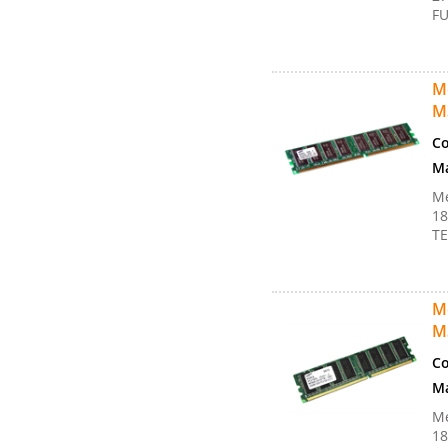
FU
M
M
Co
Ma
M
18
TE
M
M
Co
Ma
M
18