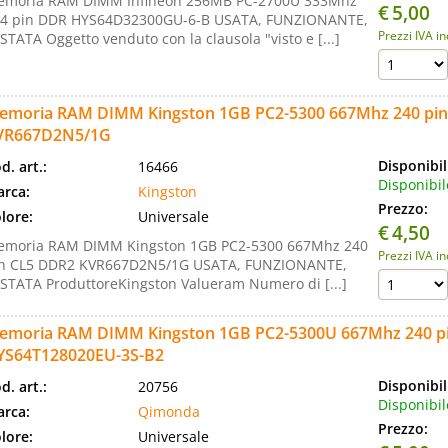
moria RAM DIMM Infineon 256MB PC-2700U 333Mhz
€
5,00
4 pin DDR HYS64D32300GU-6-B USATA, FUNZIONANTE,
Prezzi IVA i
STATA Oggetto venduto con la clausola "visto e [...]
emoria RAM DIMM Kingston 1GB PC2-5300 667Mhz 240 pi
VR667D2N5/1G
Disponibil
d. art.:
16466
Disponibil
rca:
Kingston
Prezzo:
lore:
Universale
€
4,50
moria RAM DIMM Kingston 1GB PC2-5300 667Mhz 240
Prezzi IVA i
n CL5 DDR2 KVR667D2N5/1G USATA, FUNZIONANTE,
STATA ProduttoreKingston Valueram Numero di [...]
emoria RAM DIMM Kingston 1GB PC2-5300U 667Mhz 240 p
YS64T128020EU-3S-B2
Disponibil
d. art.:
20756
Disponibil
rca:
Qimonda
Prezzo:
lore:
Universale