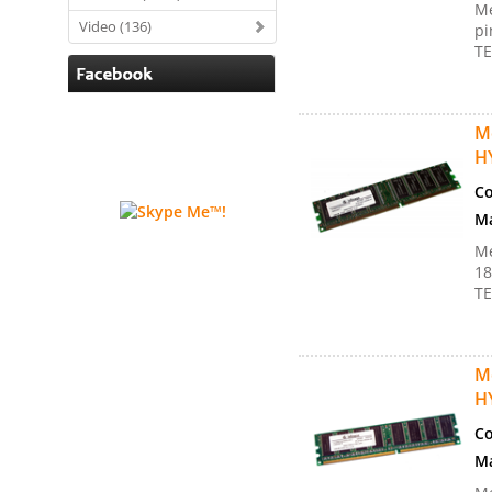
Me
Video (136)
pi
TE
M
H
Co
Ma
Me
18
TE
M
H
Co
Ma