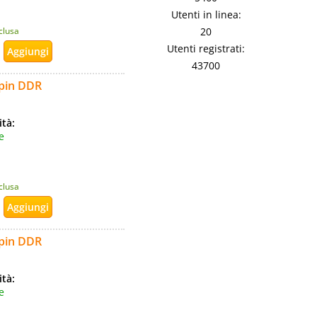
Utenti in linea:
20
nclusa
Utenti registrati:
43700
pin DDR
ità:
e
nclusa
pin DDR
ità:
e