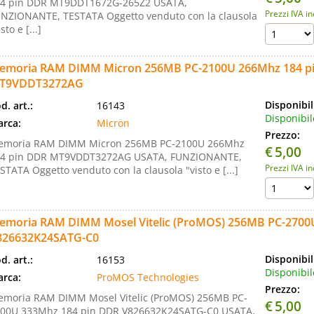
4 pin DDR MT9DDT1672G-265Z2 USATA,
Prezzi IVA i
NZIONANTE, TESTATA Oggetto venduto con la clausola
isto e [...]
emoria RAM DIMM Micron 256MB PC-2100U 266Mhz 184 p
T9VDDT3272AG
Disponibil
d. art.:
16143
Disponibil
rca:
Micron
Prezzo:
emoria RAM DIMM Micron 256MB PC-2100U 266Mhz
€
5,00
84 pin DDR MT9VDDT3272AG USATA, FUNZIONANTE,
Prezzi IVA i
STATA Oggetto venduto con la clausola "visto e [...]
emoria RAM DIMM Mosel Vitelic (ProMOS) 256MB PC-2700
826632K24SATG-C0
Disponibil
d. art.:
16153
Disponibil
rca:
ProMOS Technologies
Prezzo:
moria RAM DIMM Mosel Vitelic (ProMOS) 256MB PC-
€
5,00
00U 333Mhz 184 pin DDR V826632K24SATG-C0 USATA,