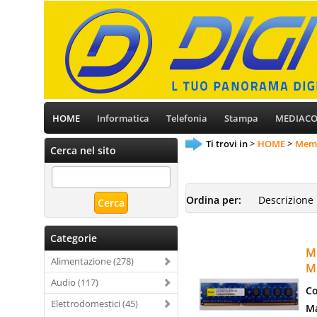
HOME
Informatica
Telefonia
Stampa
MEDIAC
Ti trovi in
HOME
Mem
Cerca nel sito
Ordina per:
Categorie
M
Alimentazione (278)
M
Audio (117)
Co
Elettrodomestici (45)
Ma