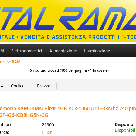
OM
Elettrodomestici
Alimentazione
Illuminazione
orie
RAM
46 risultati trovati (100 per pagina - 1 in totale)
emoria RAM DIMM Elixir 4GB PC3-10600U 1333Mhz 240 pi
2F4G64CB8HG5N-CG
Disponibil
d. art.:
21900
Disponibil
rca:
Elixir