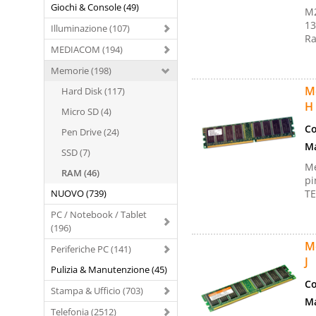
Giochi & Console (49)
M2
13
Illuminazione (107)
Ra
MEDIACOM (194)
Memorie (198)
M
Hard Disk (117)
H
Micro SD (4)
Co
Pen Drive (24)
Ma
SSD (7)
Me
RAM (46)
pi
NUOVO (739)
TE
PC / Notebook / Tablet
(196)
M
Periferiche PC (141)
J
Pulizia & Manutenzione (45)
Co
Stampa & Ufficio (703)
Ma
Telefonia (2512)