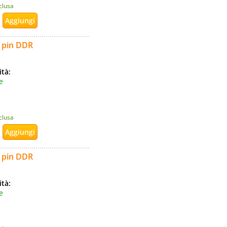
nclusa
 pin DDR
ità:
e
nclusa
 pin DDR
ità:
e