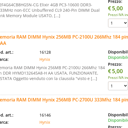
Prezzo:
F4G64CB8HG5N-CG Elixir 4GB PC3-10600 DDR3-
€
5,00
33MHz non-ECC Unbuffered CL9 240-Pin DIMM Dual
Prezzi IVA i
nk Memory Module USATO, [...]
emoria RAM DIMM Hynix 256MB PC-2100U 266Mhz 184 pi
 AA
Disponibil
d. art.:
16128
Disponibil
rca:
Hynix
Prezzo:
moria RAM DIMM Hynix 256MB PC-2100U 266Mhz 184
€
5,00
n DDR HYMD132645A8-H AA USATA, FUNZIONANTE,
Prezzi IVA i
STATA Oggetto venduto con la clausola "visto e [...]
emoria RAM DIMM Hynix 256MB PC-2700U 333Mhz 184 pi
Disponibil
d. art.:
16146
Disponibil
rca:
Hynix
Prezzo: