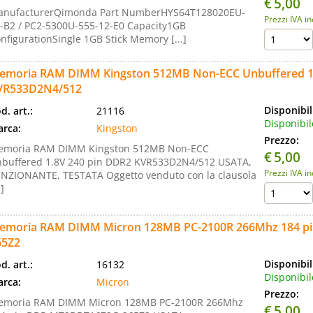
€
5,00
nufacturerQimonda Part NumberHYS64T128020EU-
Prezzi IVA i
-B2 / PC2-5300U-555-12-E0 Capacity1GB
nfigurationSingle 1GB Stick Memory [...]
emoria RAM DIMM Kingston 512MB Non-ECC Unbuffered 1.
VR533D2N4/512
Disponibil
d. art.:
21116
Disponibil
rca:
Kingston
Prezzo:
emoria RAM DIMM Kingston 512MB Non-ECC
€
5,00
buffered 1.8V 240 pin DDR2 KVR533D2N4/512 USATA,
Prezzi IVA i
NZIONANTE, TESTATA Oggetto venduto con la clausola
.]
emoria RAM DIMM Micron 128MB PC-2100R 266Mhz 184 p
65Z2
Disponibil
d. art.:
16132
Disponibil
rca:
Micron
Prezzo:
emoria RAM DIMM Micron 128MB PC-2100R 266Mhz
€
5,00