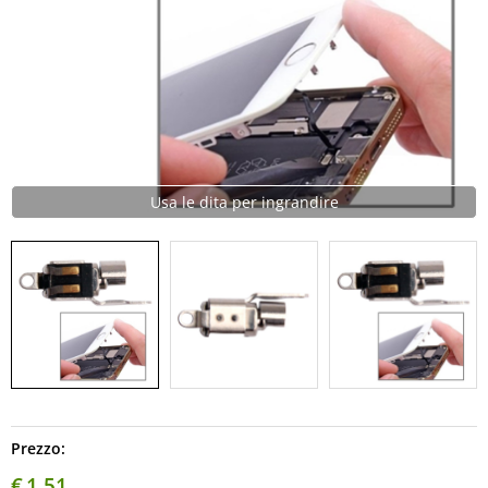
Usa le dita per ingrandire
Prezzo:
€
1,51