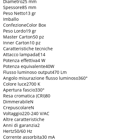
Diametro25 mm
Spessore85 mm
Peso Netto13 gr
Imballo
ConfezioneColor Box
Peso Lordo19 gr
Master Carton50 pz
Inner Carton10 pz
Caratteristiche tecniche
Attacco lampadaE14
Potenza effettiva4 W
Potenza equivalente40W
Flusso luminoso output470 Lm
Angolo misurazione flusso luminoso360°
Colore luce2700 K
Apertura fascio330°
Resa cromatica (CRI)80
DimmerabileN
CrepuscolareN
Voltaggio220-240 V/AC
Altre caratteristiche
Anni di garanzia2
Hertz50/60 Hz
Corrente assorbita30 mA