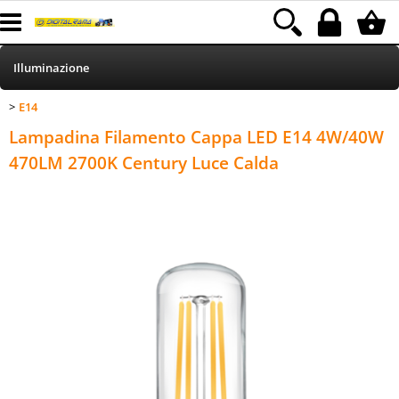
Illuminazione
E14
>
HOME
Categoria:
Illuminazione
E14
Lampadina Filamento Cappa LED E14 4W/40W
Informatica
470LM 2700K Century Luce Calda
Telefonia
Stampa
MEDIACOM
Elettrodomestici
Alimentazione