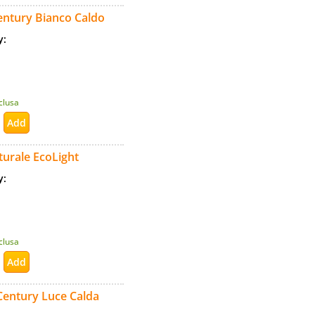
ntury Bianco Caldo
ty:
nclusa
urale EcoLight
ty:
nclusa
entury Luce Calda