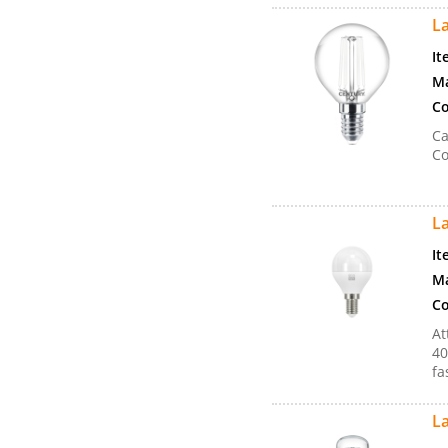
L
It
Ma
Co
Ca
Co
L
It
Ma
Co
At
40
fa
L