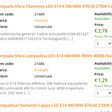
ampada Sfera Filamento LED E14 4.5W/40W 470LM 2700K Ce
Availabili
em code:
21489
Available
rca:
Century
Price:
lore:
Universale
€
2,78
ratteristiche generali Codice articoloINH1GW-451427
Prezzi IVA i
dice EAN9090171022315 TecnologiaLED [...]
ampada Sfera Lampadina LED E14 6W/40W 490lm 4000K Nat
Availabili
em code:
21486
Available
rca:
EcoLight
Price:
lore:
Universale
€
1,29
tacco: E14 Potenza effettiva: 6W Potenza equivalente:
Prezzi IVA i
W Luminosità 490 lm Colore luce: 4000 K Apertura
scio: 200° Non [...]
ampadina Filamento Cappa LED E14 4W/40W 470LM 2700K C