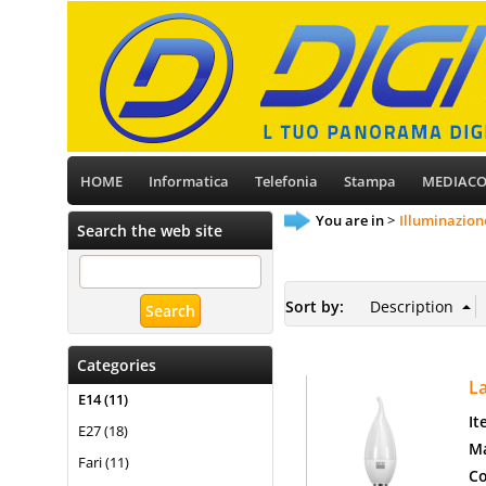
HOME
Informatica
Telefonia
Stampa
MEDIAC
You are in
Illuminazion
Search the web site
Sort by:
Categories
L
E14 (11)
It
E27 (18)
Ma
Fari (11)
Co