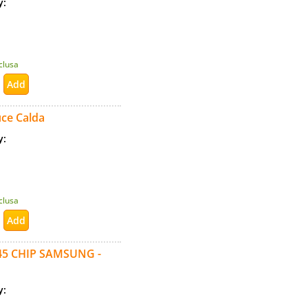
ty:
nclusa
ce Calda
ty:
nclusa
45 CHIP SAMSUNG -
ty: