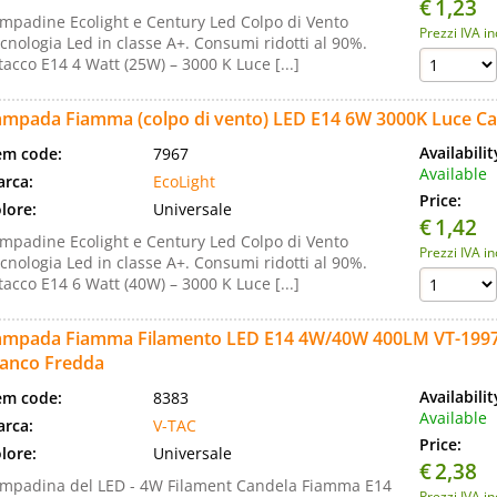
€
1,23
mpadine Ecolight e Century Led Colpo di Vento
Prezzi IVA i
cnologia Led in classe A+. Consumi ridotti al 90%.
tacco E14 4 Watt (25W) – 3000 K Luce [...]
ampada Fiamma (colpo di vento) LED E14 6W 3000K Luce C
Availabili
em code:
7967
Available
rca:
EcoLight
Price:
lore:
Universale
€
1,42
mpadine Ecolight e Century Led Colpo di Vento
Prezzi IVA i
cnologia Led in classe A+. Consumi ridotti al 90%.
tacco E14 6 Watt (40W) – 3000 K Luce [...]
ampada Fiamma Filamento LED E14 4W/40W 400LM VT-1997
ianco Fredda
Availabili
em code:
8383
Available
rca:
V-TAC
Price:
lore:
Universale
€
2,38
mpadina del LED - 4W Filament Candela Fiamma E14
Prezzi IVA i