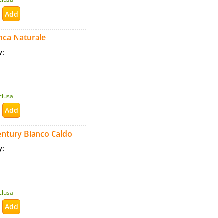
nca Naturale
ty:
nclusa
ntury Bianco Caldo
ty:
nclusa