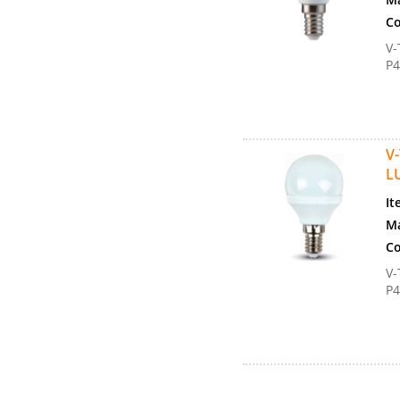
Co
V-
P4
V
L
It
Ma
Co
V-
P4