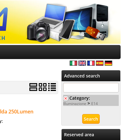
Advanced search
Category:
>
Illuminazione
E14
alda 250Lumen
ty:
Reserved area