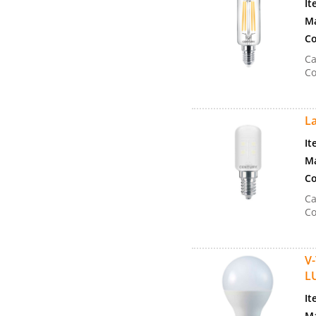
It
Ma
Co
Ca
Co
L
It
Ma
Co
Ca
Co
V
L
It
Ma