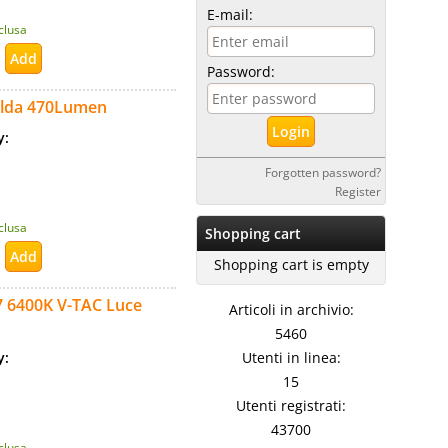
E-mail:
nclusa
Password:
alda 470Lumen
ty:
Forgotten password?
Register
nclusa
Shopping cart
Shopping cart is empty
 6400K V-TAC Luce
Articoli in archivio:
5460
ty:
Utenti in linea:
15
Utenti registrati:
43700
nclusa