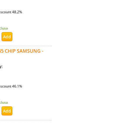
iscount 48.2%
nclusa
45 CHIP SAMSUNG -
ty:
iscount 46.1%
nclusa