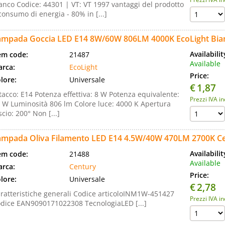
anco Codice: 44301 | VT: VT 1997 vantaggi del prodotto
 consumo di energia - 80% in [...]
ampada Goccia LED E14 8W/60W 806LM 4000K EcoLight Bia
Availabili
em code:
21487
Available
rca:
EcoLight
Price:
lore:
Universale
€
1,87
tacco: E14 Potenza effettiva: 8 W Potenza equivalente:
Prezzi IVA i
 W Luminosità 806 lm Colore luce: 4000 K Apertura
scio: 200° Non [...]
ampada Oliva Filamento LED E14 4.5W/40W 470LM 2700K Ce
Availabili
em code:
21488
Available
rca:
Century
Price:
lore:
Universale
€
2,78
ratteristiche generali Codice articoloINM1W-451427
Prezzi IVA i
dice EAN9090171022308 TecnologiaLED [...]