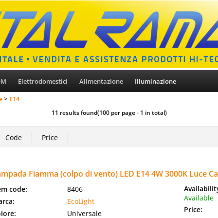
OM
Elettrodomestici
Alimentazione
Illuminazione
e
E14
11 results found(100 per page - 1 in total)
ampada Fiamma (colpo di vento) LED E14 4W 3000K Luce C
Availabili
em code:
8406
Available
rca:
EcoLight
Price:
lore:
Universale