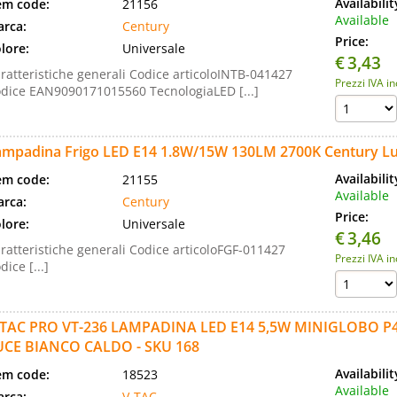
Availabili
em code:
21156
Available
rca:
Century
Price:
lore:
Universale
€
3,43
ratteristiche generali Codice articoloINTB-041427
Prezzi IVA i
dice EAN9090171015560 TecnologiaLED [...]
ampadina Frigo LED E14 1.8W/15W 130LM 2700K Century Lu
Availabili
em code:
21155
Available
rca:
Century
Price:
lore:
Universale
€
3,46
ratteristiche generali Codice articoloFGF-011427
Prezzi IVA i
dice [...]
-TAC PRO VT-236 LAMPADINA LED E14 5,5W MINIGLOBO P
UCE BIANCO CALDO - SKU 168
Availabili
em code:
18523
Available
rca:
V-TAC