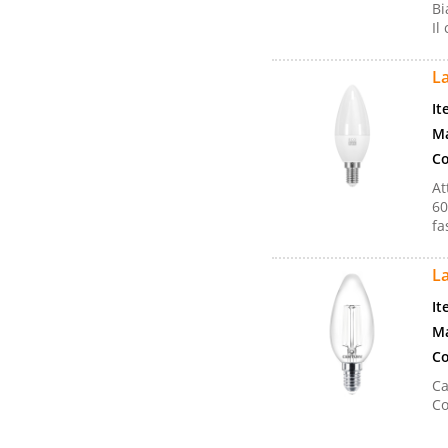
Bi
Il
L
It
Ma
Co
At
60
fa
L
It
Ma
Co
Ca
Co