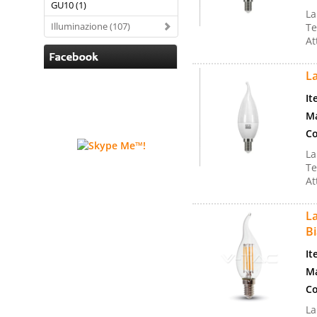
GU10 (1)
La
Illuminazione (107)
Te
At
L
It
Ma
Co
La
Te
At
L
B
It
Ma
Co
La