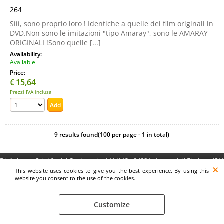
264
Sììì, sono proprio loro ! Identiche a quelle dei film originali in
DVD.Non sono le imitazioni "tipo Amaray", sono le AMARAY
ORIGINALI !Sono quelle [...]
Availability:
Available
Price:
€
15,64
Prezzi IVA inclusa
9 results found(100 per page - 1 in total)
Digitalrama Srl - Via del Centenario, 141/143 - 84084 - Lancusi di Fisciano (SA)
- P.IVA 05130560658 - digitalramasrl@pec.it G4AI1U8
This website uses cookies to give you the best experience. By using this
website you consent to the use of the cookies.
Customize
Preferenze cookie