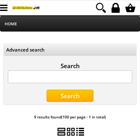
HOME
Informatica
Advanced search
Telefonia
Search
Stampa
MEDIACOM
Elettrodomestici
9 results found(100 per page - 1 in total)
Alimentazione
Illuminazione