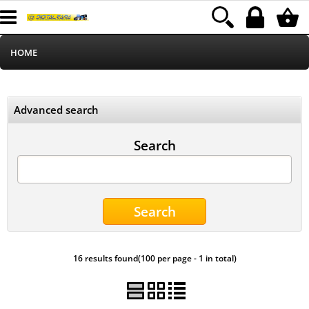
HOME
Informatica
Advanced search
Telefonia
Search
Stampa
MEDIACOM
Elettrodomestici
16 results found(100 per page - 1 in total)
Alimentazione
Illuminazione