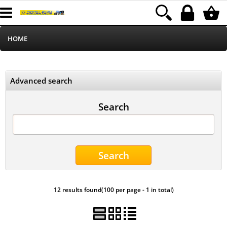
HOME
Informatica
Advanced search
Telefonia
Search
Stampa
MEDIACOM
Elettrodomestici
12 results found(100 per page - 1 in total)
Alimentazione
Illuminazione