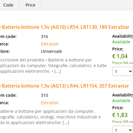
 Batteria bottone 1,5v (AG10) LR54, LR1130, 189 ExtraStar
Availabili
em code:
316
Available
rca:
Extrastar
Price:
lore:
Universale
€
1,04
scrizione del prodotto • Batterie a bottone per
Prezzi IVA i
plicazioni da computer, fotografie, calcolatrici, e tutte
 applicazioni elettroniche. • [...]
 Batteria bottone 1,5v (AG13) LR44, LR1154, 357 Extrastar
Availabili
em code:
310
Available
rca:
Extrastar
Price:
Batterie a bottone per applicazioni da computer,
€
1,83
tografie, calcolatrici, orologi, macchine industriali e
Prezzi IVA i
tte le applicazioni elettroniche• [...]