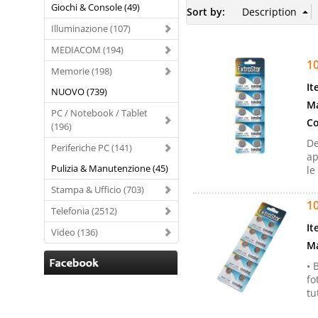
Giochi & Console (49)
Sort by:
Illuminazione (107)
MEDIACOM (194)
10
Memorie (198)
It
NUOVO (739)
Ma
PC / Notebook / Tablet
Co
(196)
De
Periferiche PC (141)
ap
Pulizia & Manutenzione (45)
le
Stampa & Ufficio (703)
10
Telefonia (2512)
It
Video (136)
Ma
• 
fo
tu