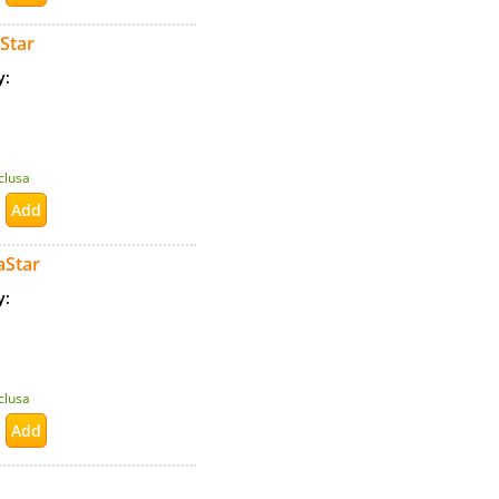
Star
ty:
nclusa
aStar
ty:
nclusa