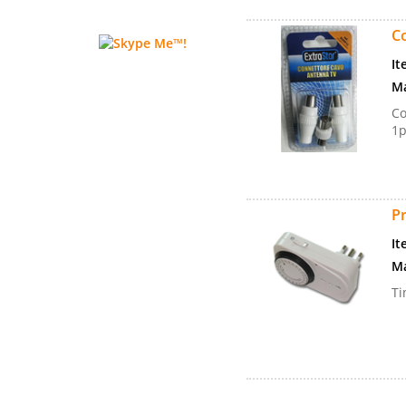
C
It
Ma
Co
1p
Pr
It
Ma
Ti