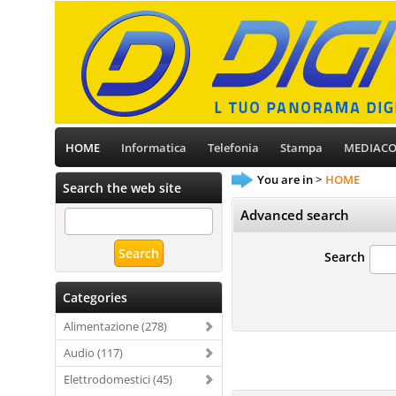
HOME
Informatica
Telefonia
Stampa
MEDIAC
You are in
HOME
Search the web site
Advanced search
Search
Categories
Alimentazione (278)
Audio (117)
Elettrodomestici (45)