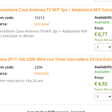
onnettore Cavo Antenna TV M/F 2pz + Adattatore M/F Extra
Availabili
em code:
15212
Available
rca:
Extrastar
Price:
nnettore Cavo Antenna TV M/F 2pz + Adattatore M/F
€
0,77
z ExtraStar in Blister
Prezzi IVA i
esa 2P+T 16A 220V 50Hz con Timer Giornaliero 24 Ore Extr
Availabili
em code:
2206
Available
rca:
Extrastar
Price:
mer meccanico 16a,24 ore
€
4,92
Prezzi IVA i
4 results found(100 per page - 1 in total)