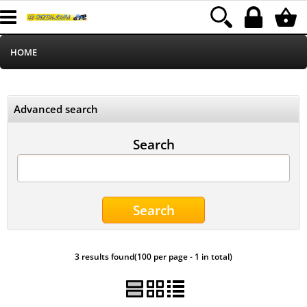
HOME
Informatica
Advanced search
Telefonia
Search
Stampa
MEDIACOM
Elettrodomestici
3 results found(100 per page - 1 in total)
Alimentazione
Illuminazione