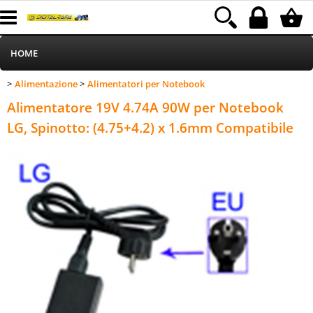
HOME
Alimentazione
Alimentatori per Notebook
>
>
Informatica
Category:
HOME
Alimentazione
Alimentatori per Notebook
Alimentatore 19V 4.74A 90W per Notebook
Telefonia
LG, Spinotto: (4.75+4.2) x 1.6mm Compatibile
Stampa
MEDIACOM
Elettrodomestici
Alimentazione
Illuminazione