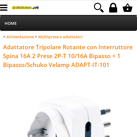
HOME
Alimentazione
Multiprese e adattatori
>
>
Informatica
Category:
HOME
Alimentazione
Multiprese e adattatori
Adattatore Tripolare Rotante con Interruttore
Telefonia
Spina 16A 2 Prese 2P-T 10/16A Bipasso + 1
Bipasso/Schuko Velamp ADAPT-IT-101
Stampa
MEDIACOM
Elettrodomestici
Alimentazione
Illuminazione