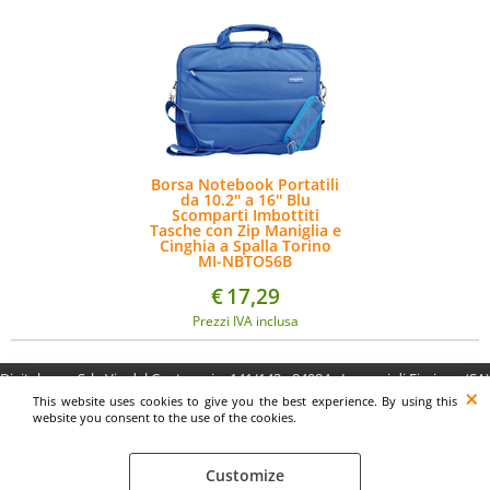
Borsa Notebook Portatili
da 10.2'' a 16'' Blu
Scomparti Imbottiti
Tasche con Zip Maniglia e
Cinghia a Spalla Torino
MI-NBTO56B
€
17,29
Prezzi IVA inclusa
Digitalrama Srl - Via del Centenario, 141/143 - 84084 - Lancusi di Fisciano (SA)
- P.IVA 05130560658 - digitalramasrl@pec.it G4AI1U8
This website uses cookies to give you the best experience. By using this
website you consent to the use of the cookies.
Customize
Preferenze cookie