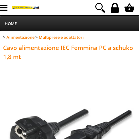
HOME
Alimentazione
Multiprese e adattatori
>
>
Informatica
Category:
HOME
Alimentazione
Multiprese e adattatori
Cavo alimentazione IEC Femmina PC a schuko
Telefonia
1,8 mt
Stampa
MEDIACOM
Elettrodomestici
Alimentazione
Illuminazione