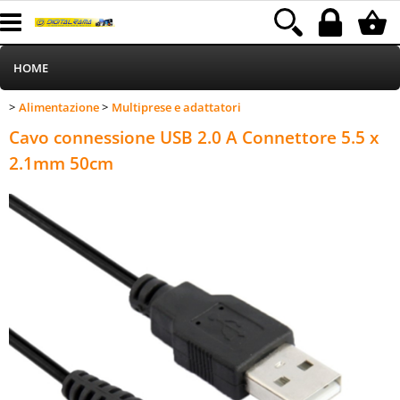
HOME
Alimentazione
Multiprese e adattatori
>
>
Informatica
Category:
HOME
Alimentazione
Multiprese e adattatori
Cavo connessione USB 2.0 A Connettore 5.5 x
Telefonia
2.1mm 50cm
Stampa
MEDIACOM
Elettrodomestici
Alimentazione
Illuminazione