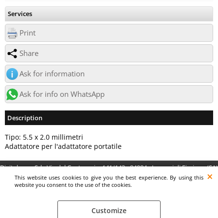
Services
Print
Share
Ask for information
Ask for info on WhatsApp
Description
Tipo: 5.5 x 2.0 millimetri
Adattatore per l'adattatore portatile
Digitalrama Srl - Via del Centenario, 141/143 - 84084 - Lancusi di Fisciano (SA)
- P.IVA 05130560658 - digitalramasrl@pec.it G4AI1U8
This website uses cookies to give you the best experience. By using this
website you consent to the use of the cookies.
Customize
Preferenze cookie