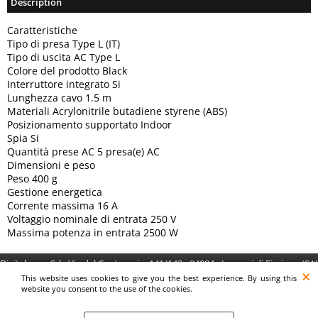
Description
Caratteristiche
Tipo di presa Type L (IT)
Tipo di uscita AC Type L
Colore del prodotto Black
Interruttore integrato Si
Lunghezza cavo 1.5 m
Materiali Acrylonitrile butadiene styrene (ABS)
Posizionamento supportato Indoor
Spia Si
Quantità prese AC 5 presa(e) AC
Dimensioni e peso
Peso 400 g
Gestione energetica
Corrente massima 16 A
Voltaggio nominale di entrata 250 V
Massima potenza in entrata 2500 W
Digitalrama Srl - Via del Centenario, 141/143 - 84084 - Lancusi di Fisciano (SA)
- P.IVA 05130560658 - digitalramasrl@pec.it G4AI1U8
This website uses cookies to give you the best experience. By using this
website you consent to the use of the cookies.