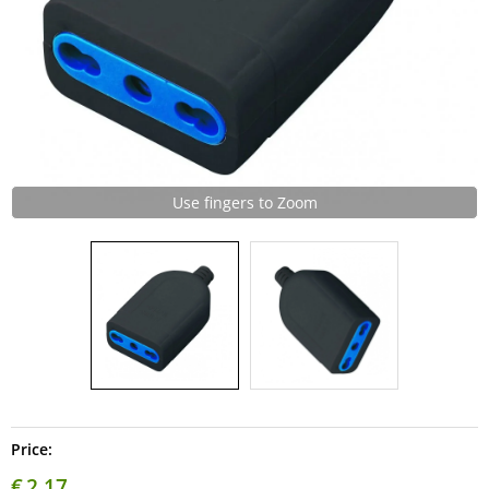
Use fingers to Zoom
Price:
€
2,17