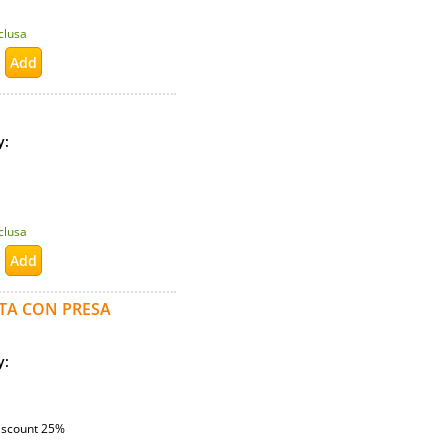
nclusa
ty:
nclusa
TA CON PRESA
ty:
iscount 25%