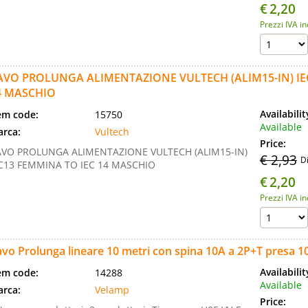
€
2,20
Prezzi IVA i
AVO PROLUNGA ALIMENTAZIONE VULTECH (ALIM15-IN) IE
4 MASCHIO
Availabili
em code:
15750
Available
rca:
Vultech
Price:
VO PROLUNGA ALIMENTAZIONE VULTECH (ALIM15-IN)
€ 2,93
D
C13 FEMMINA TO IEC 14 MASCHIO
€
2,20
Prezzi IVA i
vo Prolunga lineare 10 metri con spina 10A a 2P+T presa 1
Availabili
em code:
14288
Available
rca:
Velamp
Price: