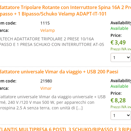
attatore Tripolare Rotante con Interruttore Spina 16A 2 P
ipasso + 1 Bipasso/Schuko Velamp ADAPT-IT-101
Availabili
em code:
1115
Available
rca:
Velamp
Price:
LTECH ADATTATORE TRIPOLARE 2 PRESE 10/16A
€
3,49
PASSO E 1 PRESA SCHUKO CON INTERRUTTORE AT-05
Prezzi IVA i
attatore universale Vimar da viaggio + USB 200 Paesi
Availabili
em code:
21980
Available
rca:
Vimar
Price:
attatore universale Vimar da viaggio universale + USB
€
8,28
mé, 240 V /120 V max 500 W, per apparecchi con
Prezzi IVA i
rospina 2,5 A senza terra, con unità di [...]
TLANTIS MULTIPRESA 6 POSTI, 3 SCHUKO/BIPASSO E 3 BI