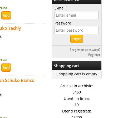
E-mail:
nclusa
Password:
huko Techly
ty:
Forgotten password?
Register
nclusa
Shopping cart
Shopping cart is empty
con Schuko Bianco
Articoli in archivio:
5460
ty:
Utenti in linea:
19
Utenti registrati:
43700
nclusa