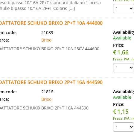
ese bipasso 10/16A 2P+T standard italiano 1 presa
huko bipasso 10/16A 2P+T Colore: [...]
DATTATORE SCHUKO BRIXO 2P+T 10A 444600
Availabili
em code:
21089
Available
rca:
Brixo
Price:
ATTATORE SCHUKO BRIXO 2P+T 10A 250V 444600
€
1,66
Prezzi IVA i
DATTATORE SCHUKO BRIXO 2P+T 16A 444590
Availabili
em code:
21816
Available
rca:
Brixo
Price:
ATTATORE SCHUKO BRIXO 2P+T 16A 444590
€
1,15
Prezzi IVA i