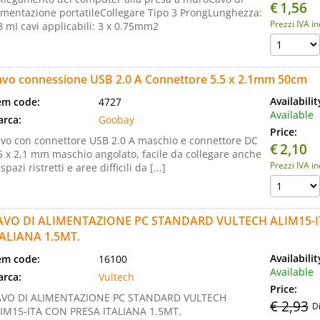
€
1,56
imentazione portatileCollegare Tipo 3 ProngLunghezza:
Prezzi IVA i
8 mI cavi applicabili: 3 x 0.75mm2
avo connessione USB 2.0 A Connettore 5.5 x 2.1mm 50cm
Availabili
em code:
4727
Available
rca:
Goobay
Price:
vo con connettore USB 2.0 A maschio e connettore DC
€
2,10
5 x 2,1 mm maschio angolato, facile da collegare anche
Prezzi IVA i
 spazi ristretti e aree difficili da [...]
AVO DI ALIMENTAZIONE PC STANDARD VULTECH ALIM15-I
TALIANA 1.5MT.
Availabili
em code:
16100
Available
rca:
Vultech
Price:
AVO DI ALIMENTAZIONE PC STANDARD VULTECH
€ 2,93
D
IM15-ITA CON PRESA ITALIANA 1.5MT.