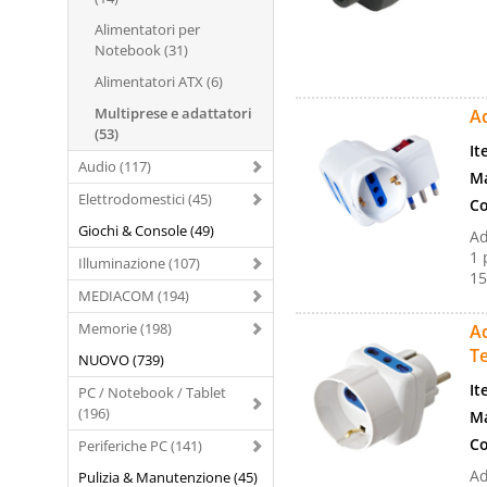
Alimentatori per
Notebook (31)
Alimentatori ATX (6)
Multiprese e adattatori
Ad
(53)
It
Audio (117)
Ma
Elettrodomestici (45)
Co
Giochi & Console (49)
Ad
1 
Illuminazione (107)
15
MEDIACOM (194)
Memorie (198)
Ad
T
NUOVO (739)
It
PC / Notebook / Tablet
(196)
Ma
Co
Periferiche PC (141)
Ad
Pulizia & Manutenzione (45)