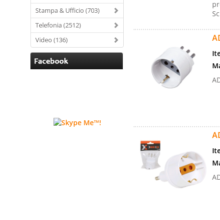
pr
Stampa & Ufficio (703)
Sc
Telefonia (2512)
A
Video (136)
It
Ma
AD
A
It
Ma
AD