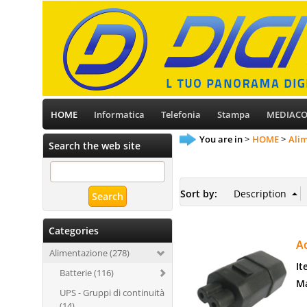
HOME
Informatica
Telefonia
Stampa
MEDIAC
You are in
HOME
Ali
Search the web site
Sort by:
Categories
Ad
Alimentazione (278)
It
Batterie (116)
Ma
UPS - Gruppi di continuità
(14)