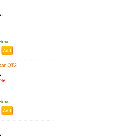
ty:
nclusa
star QT2
ty:
ble
nclusa
ty: