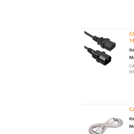
C
1
It
Ma
CA
IE
Ca
It
Ma