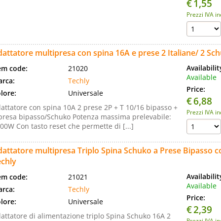
€
1,55
Prezzi IVA i
attatore multipresa con spina 16A e prese 2 Italiane/ 2 Sc
Availabili
em code:
21020
Available
rca:
Techly
Price:
lore:
Universale
€
6,88
attatore con spina 10A 2 prese 2P + T 10/16 bipasso +
Prezzi IVA i
presa bipasso/Schuko Potenza massima prelevabile:
00W Con tasto reset che permette di [...]
attatore multipresa Triplo Spina Schuko a Prese Bipasso 
echly
Availabili
em code:
21021
Available
rca:
Techly
Price:
lore:
Universale
€
2,39
attatore di alimentazione triplo Spina Schuko 16A 2
Prezzi IVA i