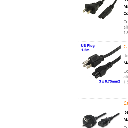
Ma
Co
Co
al
1,
Ca
It
Ma
Co
al
1,
C
It
Ma
Co