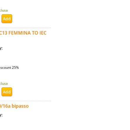
nclusa
C13 FEMMINA TO IEC
ty:
iscount 25%
nclusa
0/16a bipasso
ty: