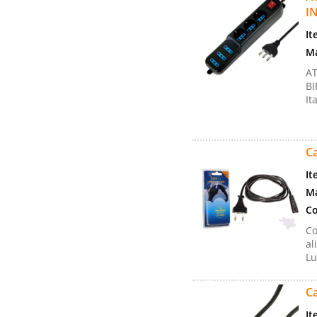
I
It
Ma
AT
BI
It
Ca
It
Ma
Co
Co
al
Lu
Ca
It