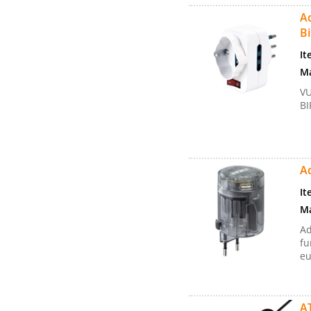
Ad
B
It
Ma
VU
BI
Ad
It
Ma
Ad
fu
eu
A