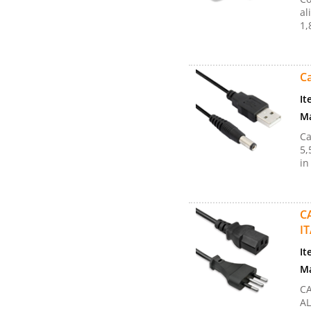
al
1,
C
It
Ma
Ca
5,
in
C
I
It
Ma
C
AL