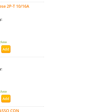
rese 2P-T 10/16A
ty:
nclusa
ty:
nclusa
PASSO CON