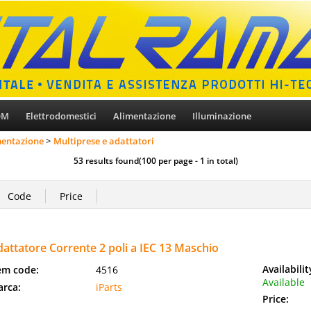
OM
Elettrodomestici
Alimentazione
Illuminazione
mentazione
Multiprese e adattatori
53 results found(100 per page - 1 in total)
attatore Corrente 2 poli a IEC 13 Maschio
Availabili
em code:
4516
Available
rca:
iParts
Price: