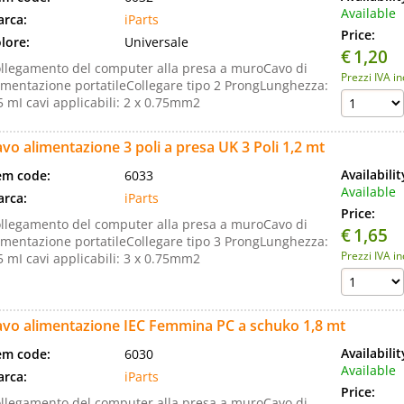
Available
rca:
iParts
Price:
lore:
Universale
€
1,20
llegamento del computer alla presa a muroCavo di
Prezzi IVA i
imentazione portatileCollegare tipo 2 ProngLunghezza:
5 mI cavi applicabili: 2 x 0.75mm2
vo alimentazione 3 poli a presa UK 3 Poli 1,2 mt
Availabili
em code:
6033
Available
rca:
iParts
Price:
llegamento del computer alla presa a muroCavo di
€
1,65
imentazione portatileCollegare tipo 3 ProngLunghezza:
Prezzi IVA i
5 mI cavi applicabili: 3 x 0.75mm2
avo alimentazione IEC Femmina PC a schuko 1,8 mt
Availabili
em code:
6030
Available
rca:
iParts
Price:
llegamento del computer alla presa a muroCavo di