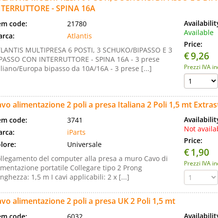
NTERRUTTORE - SPINA 16A
Availabili
em code:
21780
Available
rca:
Atlantis
Price:
LANTIS MULTIPRESA 6 POSTI, 3 SCHUKO/BIPASSO E 3
€
9,26
PASSO CON INTERRUTTORE - SPINA 16A - 3 prese
Prezzi IVA i
aliano/Europa bipasso da 10A/16A - 3 prese [...]
vo alimentazione 2 poli a presa Italiana 2 Poli 1,5 mt Extra
Availabili
em code:
3741
Not availa
rca:
iParts
Price:
lore:
Universale
€
1,90
llegamento del computer alla presa a muro Cavo di
Prezzi IVA i
imentazione portatile Collegare tipo 2 Prong
nghezza: 1,5 m I cavi applicabili: 2 x [...]
vo alimentazione 2 poli a presa UK 2 Poli 1,5 mt
Availabili
em code:
6032