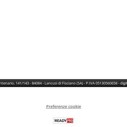
Centenario, 141/143 - 84084 - Lancusi di Fisciano (SA) - P.IVA 05130560658 - di
Preferenze cookie