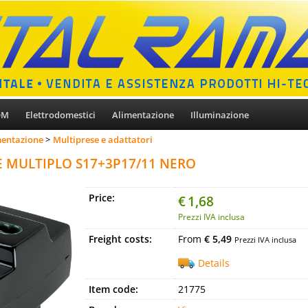
OM
Elettrodomestici
Alimentazione
Illuminazione
mentazione
Multiprese e adattatori
 MULTIPLO S17+3P17/11 NERO
Price:
€
1,68
Prezzi IVA inclusa
Freight costs:
From
€ 5,49
Prezzi IVA inclusa
Details
Item code:
21775