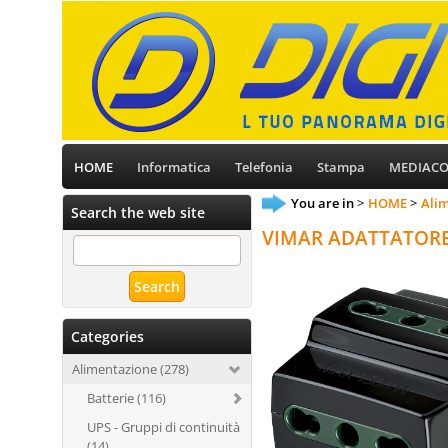
HOME
Informatica
Telefonia
Stampa
MEDIAC
You are in
HOME
Ali
Search the web site
VIMAR ADATTATORE
Categories
Alimentazione (278)
Batterie (116)
UPS - Gruppi di continuità
(14)