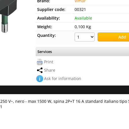
Brand:
Vimar
Supplier code:
00321
Availability:
Available
Weight:
0,100 Kg
Quantity:
Services
Print
Share
Ask for information
250 V~, nero - max 1500 W, spina 2P+T 16 A standard italiano tipo 
11