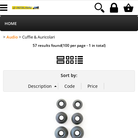
HOME
Audio
Cuffie & Auricolari
>
> Cuffie & Auricolari
Informatica
Category:
HOME
Audio
57 results found(100 per page - 1 in total)
Telefonia
Stampa
Sort by:
MEDIACOM
Elettrodomestici
Alimentazione
Illuminazione