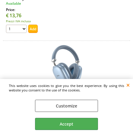
Available
Price:
€
13,76
Prezzi IVA inclusa
This website uses cookies to give you the best experience. By using this
website you consent to the use of the cookies.
Cuffie bluetooth senza fili HOCO W35 Max sky blue
Item code:
Customize
21477
Colore:
Universale
Accept
Cuffie Bluetooth portatili — HOCO W35 Max. Offrono un