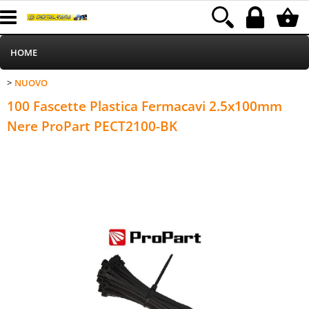
HOME
NUOVO
>
Informatica
Categoria:
HOME
NUOVO
100 Fascette Plastica Fermacavi 2.5x100mm
Telefonia
Nere ProPart PECT2100-BK
Stampa
MEDIACOM
Elettrodomestici
Alimentazione
Illuminazione