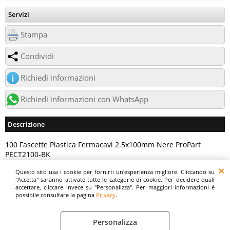
Servizi
Stampa
Condividi
Richiedi informazioni
Richiedi informazioni con WhatsApp
Descrizione
100 Fascette Plastica Fermacavi 2.5x100mm Nere ProPart
PECT2100-BK
Questo sito usa i cookie per fornirti un'esperienza migliore. Cliccando su
Digitalrama Srl - Via del Centenario, 141/143 - 84084 - Lancusi di Fisciano (SA)
"Accetta" saranno attivate tutte le categorie di cookie. Per decidere quali
- P.IVA 05130560658 - digitalramasrl@pec.it G4AI1U8
accettare, cliccare invece su "Personalizza". Per maggiori informazioni è
possibile consultare la pagina
Privacy
.
Personalizza
Privacy
Preferenze cookie