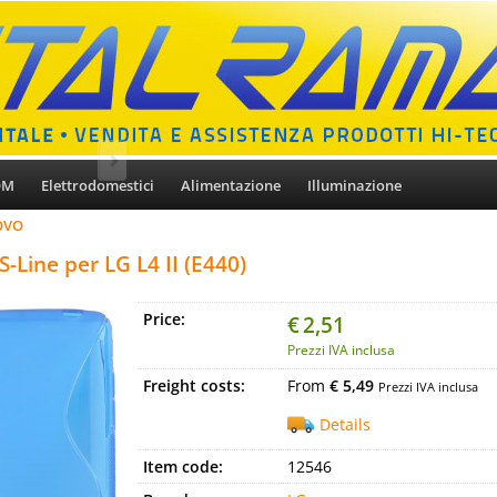
OM
Elettrodomestici
Alimentazione
Illuminazione
OVO
S-Line per LG L4 II (E440)
Price:
€
2,51
Prezzi IVA inclusa
Freight costs:
From
€ 5,49
Prezzi IVA inclusa
Details
Item code:
12546