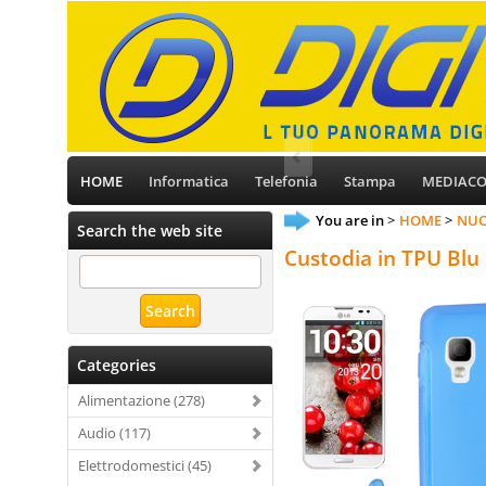
HOME
Informatica
Telefonia
Stampa
MEDIAC
You are in
HOME
NU
Search the web site
Custodia in TPU Blu 
Categories
Alimentazione (278)
Audio (117)
Elettrodomestici (45)