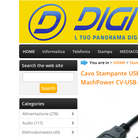
HOME
Informatica
Telefonia
Stampa
MEDIAC
You are in
HOME
Stam
Search the web site
Cavo Stampante USB
MachPower CV-USB
Categories
Alimentazione (278)
Audio (117)
Elettrodomestici (45)