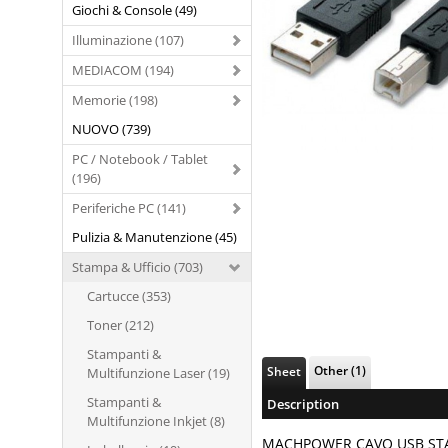
Giochi & Console (49)
Illuminazione (107)
MEDIACOM (194)
Memorie (198)
NUOVO (739)
PC / Notebook / Tablet
(196)
Periferiche PC (141)
Pulizia & Manutenzione (45)
Stampa & Ufficio (703)
Cartucce (353)
Toner (212)
Stampanti &
Other (1)
Sheet
Multifunzione Laser (19)
Stampanti &
Description
Multifunzione Inkjet (8)
MACHPOWER CAVO USB STA