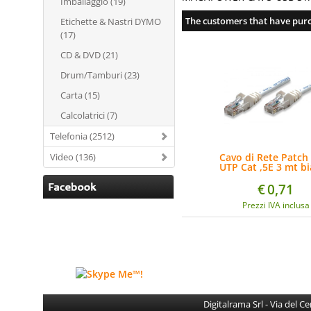
Imballaggio (19)
The customers that have purc
Etichette & Nastri DYMO
(17)
CD & DVD (21)
Drum/Tamburi (23)
Carta (15)
Calcolatrici (7)
Telefonia (2512)
Video (136)
Cavo di Rete Patch
UTP Cat ,5E 3 mt b
€
0,71
Prezzi IVA inclusa
Digitalrama Srl - Via del 