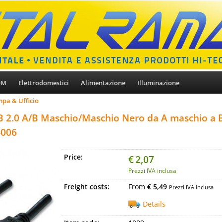
OM
Elettrodomestici
Alimentazione
Illuminazione
pa & Ufficio
 2.0 A/B Maschio/Maschio Nero da A maschio a 
-006
Price:
€
2,07
Prezzi IVA inclusa
Freight costs:
From
€ 5,49
Prezzi IVA inclusa
Details