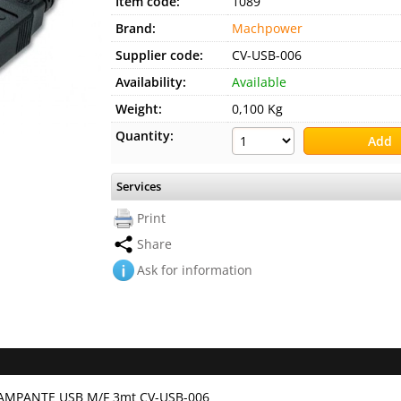
Item code:
1089
Brand:
Machpower
Supplier code:
CV-USB-006
Availability:
Available
Weight:
0,100 Kg
Quantity:
Services
Print
Share
Ask for information
MPANTE USB M/F 3mt CV-USB-006