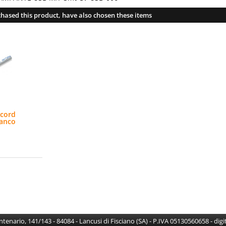
hased this product, have also chosen these items
 cord
ianco
Centenario, 141/143 - 84084 - Lancusi di Fisciano (SA) - P.IVA 05130560658 - di