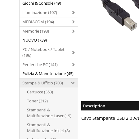
Giochi & Console (49)
Illuminazione (107)
MEDIACOM (194)
Memorie (198)
NUOVO (739)
PC / Notebook / Tablet
(196)
Periferiche PC (141)
Pulizia & Manutenzione (45)
Stampa & Ufficio (703)
Cartucce (353)
Toner (212)
Description
Stampanti &
Multifunzione Laser (19)
Cavo Stampante USB 2.0 A/
Stampanti &
Multifunzione Inkjet (8)