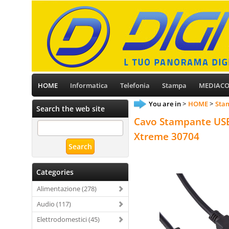
HOME
Informatica
Telefonia
Stampa
MEDIAC
You are in
HOME
Stam
Search the web site
Cavo Stampante USB
Xtreme 30704
Categories
Alimentazione (278)
Audio (117)
Elettrodomestici (45)