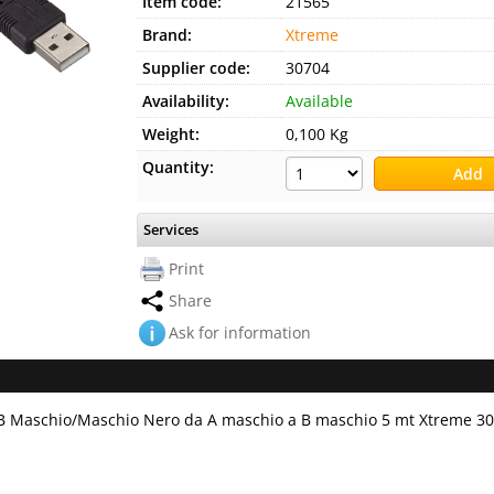
Item code:
21565
Brand:
Xtreme
Supplier code:
30704
Availability:
Available
Weight:
0,100 Kg
Quantity:
Services
Print
Share
Ask for information
B Maschio/Maschio Nero da A maschio a B maschio 5 mt Xtreme 3