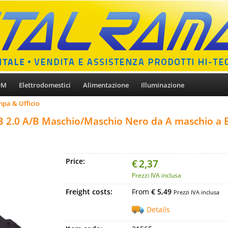
OM
Elettrodomestici
Alimentazione
Illuminazione
pa & Ufficio
 2.0 A/B Maschio/Maschio Nero da A maschio a B
Price:
€
2,37
Prezzi IVA inclusa
Freight costs:
From
€ 5,49
Prezzi IVA inclusa
Details