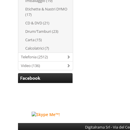
Imballaggio (19)
Etichette & Nastri DYMO
(17)
CD & DVD (21)
Drum/Tamburi (23)
Carta (15)
Calcolatrici (7)
Telefonia (2512)
Video (136)
Digitalrama Srl - Via del 