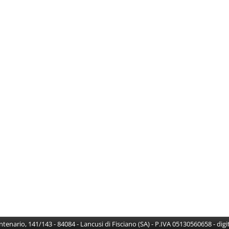
Centenario, 141/143 - 84084 - Lancusi di Fisciano (SA) - P.IVA 05130560658 - di