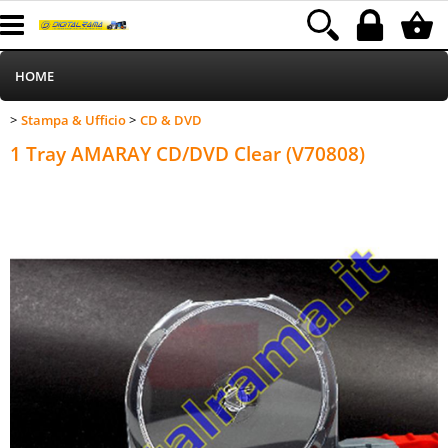
HOME
Stampa & Ufficio
CD & DVD
>
>
Informatica
Category:
HOME
Stampa & Ufficio
CD & DVD
1 Tray AMARAY CD/DVD Clear (V70808)
Telefonia
Stampa
MEDIACOM
Elettrodomestici
Alimentazione
Illuminazione