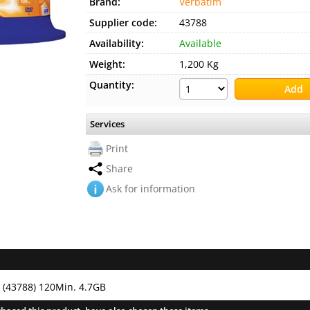
Brand:
Verbatim
Supplier code:
43788
Availability:
Available
Weight:
1,200 Kg
Quantity:
Services
Print
Share
Ask for information
 (43788) 120Min. 4.7GB