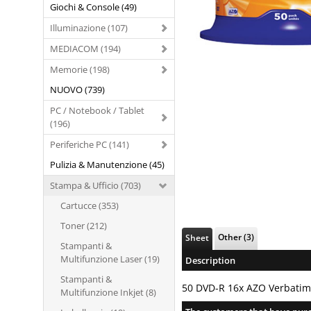
Giochi & Console (49)
Illuminazione (107)
MEDIACOM (194)
Memorie (198)
NUOVO (739)
PC / Notebook / Tablet
(196)
Periferiche PC (141)
Pulizia & Manutenzione (45)
Stampa & Ufficio (703)
Cartucce (353)
Toner (212)
Other (3)
Sheet
Stampanti &
Multifunzione Laser (19)
Description
Stampanti &
50 DVD-R 16x AZO Verbatim
Multifunzione Inkjet (8)