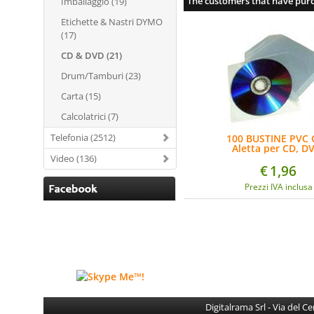
The customers that have purc
Imballaggio (19)
Etichette & Nastri DYMO
(17)
CD & DVD (21)
Drum/Tamburi (23)
Carta (15)
Calcolatrici (7)
Telefonia (2512)
100 BUSTINE PVC 
Aletta per CD, D
BluRay, Blu-Ray 
Video (136)
€
1,96
Prezzi IVA inclusa
Digitalrama Srl - Via del 