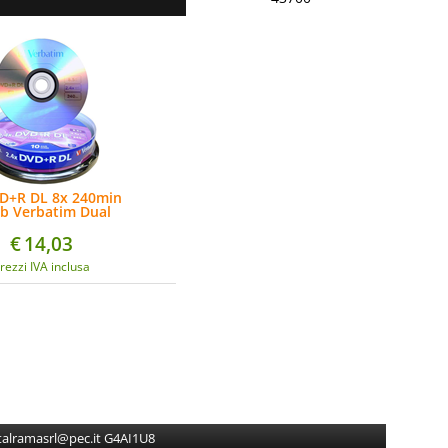
D+R DL 8x 240min
gb Verbatim Dual
Layer
€
14,03
rezzi IVA inclusa
gitalramasrl@pec.it G4AI1U8