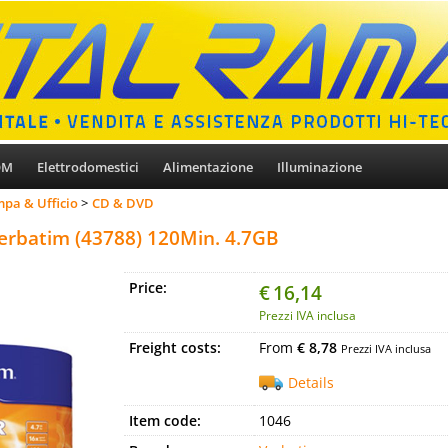
OM
Elettrodomestici
Alimentazione
Illuminazione
pa & Ufficio
CD & DVD
erbatim (43788) 120Min. 4.7GB
Price:
€
16,14
Prezzi IVA inclusa
Freight costs:
From
€ 8,78
Prezzi IVA inclusa
Details
Item code:
1046