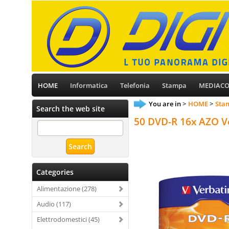
HOME
Informatica
Telefonia
Stampa
MEDIAC
You are in
HOME
Stam
Search the web site
50 DVD-R 16x AZO V
Categories
Alimentazione (278)
Audio (117)
Elettrodomestici (45)