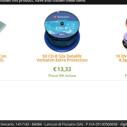
hased this product, have also chosen these items
Con
50 CD-R 52x Datalife
10 DV
VD,
Verbatim Extra Protection
8,5
ecc
700MB 80Min
€
13,33
Prezzi IVA inclusa
P
Centenario, 141/143 - 84084 - Lancusi di Fisciano (SA) - P.IVA 05130560658 - di