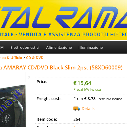
OM
Elettrodomestici
Alimentazione
Illuminazione
pa & Ufficio
CD & DVD
dia AMARAY CD/DVD Black Slim 2pst (58XD60009)
Price:
€
15,64
Prezzi IVA inclusa
Freight costs:
From
€ 8,78
Prezzi IVA inclusa
Details
Item code:
264