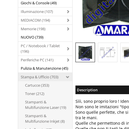
Giochi & Console (49)
Illuminazione (107)
MEDIACOM (194)
Memorie (198)
NUOVO (739)
PC / Notebook / Tablet
(196)
Periferiche PC (141)
Pulizia & Manutenzione (45)
Stampa & Ufficio (703)
Cartucce (353)
Description
Toner (212)
Sììì, sono proprio loro ! Ide
Stampanti &
Non sono le imitazioni "ti
Multifunzione Laser (19)
Sono quelle perfette, che si
Stampanti &
tra le mani.
Multifunzione Inkjet (8)
Quelle che permettono di in
Quelle che non ti tagli le di