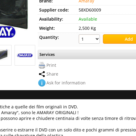
Brand:
Amaray
Supplier code:
58XD60009
Availability:
Available
Weight:
2,500 Kg
Quantity:
Services
Print
Share
Ask for information
ntiche a quelle dei film originali in DVD.
po Amaray", sono le AMARAY ORIGINALI !
 possono aprire e chiudere centinaia di volte senza timore di ritrov
serire o estrarre il DVD con un solo dito e pochi grammi di pressio
ta sulle sbavature della plastica.