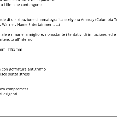
o i film che contengono.
ende di distribuzione cinamatografica scelgono Amaray (Columbia T
ll, Warner, Home Entertainment, …)
nale e rimane la migliore, nonostante i tentativi di imitazione, ed è
ntenuto all’interno.
,5mm H183mm
 con goffratura antigraffio
isco senza stress
senza compromessi
i esigenti.