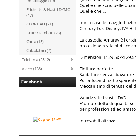
Imballaggio (19)
Quelle che sono belle quant
Etichette & Nastri DYMO
Quelle che …
(17)
non a caso le maggiori azi
CD & DVD (21)
Century Fox, Disney, IVY Hi
Drum/Tamburi (23)
La custodia Amaray è l’origi
Carta (15)
protezione a vita al disco co
Calcolatrici (7)
Dimensioni L129,5x7x129
Telefonia (2512)
Video (136)
Finiture perfette
Saldature senza sbavature
Porta-locandina trasparente
Meccanismo di tenuta del d
Valorizzate i vostri DVD !
E’ un prodotto di qualità 
per professionisti ed amator
Introvabili altrove.