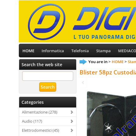
HOME
Informatica
Telefonia
Stampa
MEDIAC
You are in
HOME
Stam
Search the web site
Blister 58pz Custo
Categories
Alimentazione (278)
Audio (117)
Elettrodomestici (45)