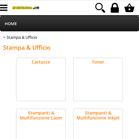
HOME
Stampa & Ufficio
> Stampa & Ufficio
Informatica
Category:
HOME
Stampa & Ufficio
Telefonia
Cartucce
Toner
Stampa
MEDIACOM
Elettrodomestici
Stampanti &
Stampanti &
Multifunzione Laser
Multifunzione Inkjet
Alimentazione
Illuminazione