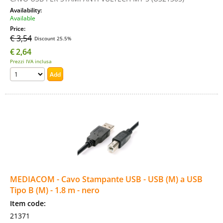
Availability:
Available
Price:
€ 3,54
Discount 25.5%
€
2,64
Prezzi IVA inclusa
MEDIACOM - Cavo Stampante USB - USB (M) a USB
Tipo B (M) - 1.8 m - nero
Item code:
21371