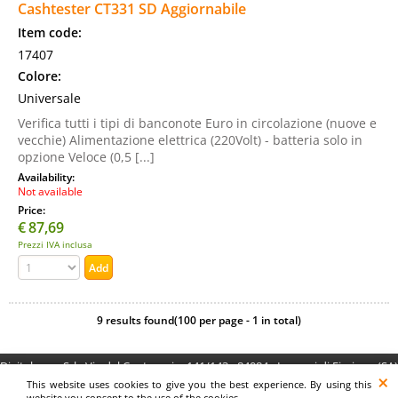
Cashtester CT331 SD Aggiornabile
Item code:
17407
Colore:
Universale
Verifica tutti i tipi di banconote Euro in circolazione (nuove e
vecchie) Alimentazione elettrica (220Volt) - batteria solo in
opzione Veloce (0,5 [...]
Availability:
Not available
Price:
€
87,69
Prezzi IVA inclusa
9 results found(100 per page - 1 in total)
Digitalrama Srl - Via del Centenario, 141/143 - 84084 - Lancusi di Fisciano (SA)
- P.IVA 05130560658 - digitalramasrl@pec.it G4AI1U8
This website uses cookies to give you the best experience. By using this
website you consent to the use of the cookies.