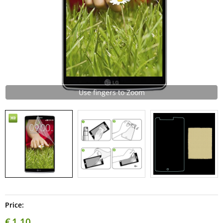
Use fingers to Zoom
Price:
€
1,10