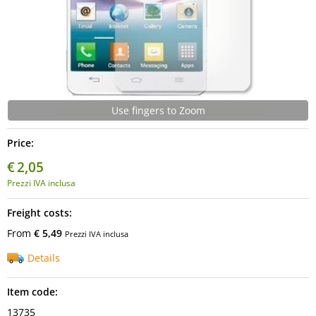
Use fingers to Zoom
Price:
€
2,05
Prezzi IVA inclusa
Freight costs:
From
€ 5,49
Prezzi IVA inclusa
Details
Item code:
13735