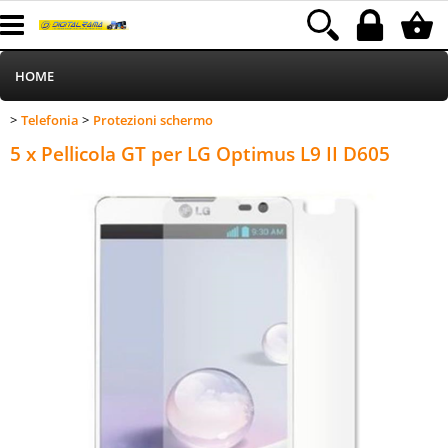
HOME
Telefonia
Protezioni schermo
>
>
Informatica
Category:
HOME
Telefonia
Protezioni schermo
5 x Pellicola GT per LG Optimus L9 II D605
Telefonia
Stampa
MEDIACOM
Elettrodomestici
Alimentazione
Illuminazione