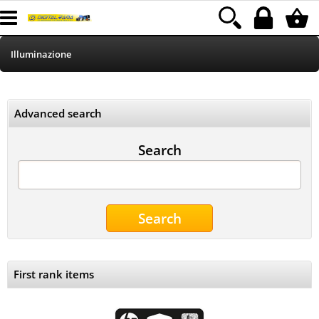
Illuminazione
HOME
Advanced search
Informatica
Search
Telefonia
Stampa
MEDIACOM
Elettrodomestici
First rank items
Alimentazione