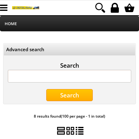
HOME
Informatica
Advanced search
Telefonia
Search
Stampa
MEDIACOM
Elettrodomestici
8 results found(100 per page - 1 in total)
Alimentazione
Illuminazione