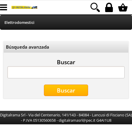
Elettrodomestici
HOME
Búsqueda avanzada
Informatica
Buscar
Telefonia
Stampa
MEDIACOM
Alimentazione
Digitalrama Srl - Via del Centenario, 141/143 - 84084 - Lancusi di Fisciano (SA)
- P.IVA 05130560658 - digitalramasrl@pec.it G4AI1U8
Illuminazione