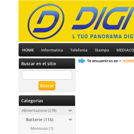
HOME
Informatica
Telefonia
Stampa
MEDIAC
Te encuentras en
HOME
Buscar en el sitio
Categorías
Alimentazione (278)
Batterie (116)
Monouso (1)