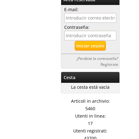
E-mail:
Contraseña:
¿Perdiste la contraseña?
Regístrate
Cesta
La cesta está vacía
Articoli in archivio:
5460
Utenti in linea:
17
Utenti registrati:
43700