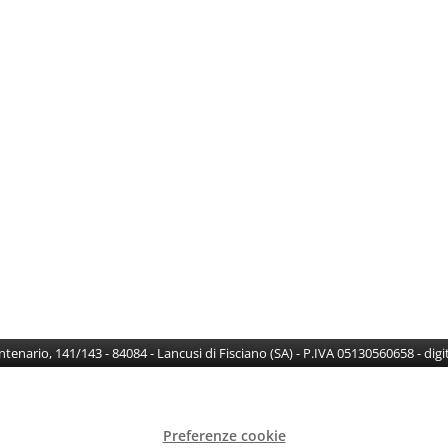
Centenario, 141/143 - 84084 - Lancusi di Fisciano (SA) - P.IVA 05130560658 - di
Preferenze cookie