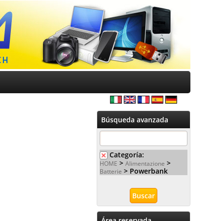
Búsqueda avanzada
Categoría:
>
>
HOME
Alimentazione
> Powerbank
Batterie
Área reservada