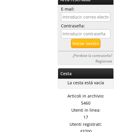
E-mail:
Contraseña:
¿Perdiste la contraseña?
Regístrate
Cesta
La cesta está vacía
Articoli in archivio:
5460
Utenti in linea:
17
Utenti registrati:
43700