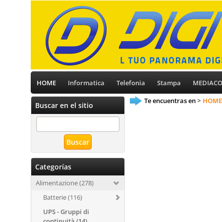
HOME
Informatica
Telefonia
Stampa
MEDIAC
Te encuentras en
HOME
Buscar en el sitio
Categorías
Alimentazione (278)
Batterie (116)
UPS - Gruppi di
continuità (14)