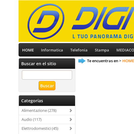
HOME
Informatica
Telefonia
Stampa
MEDIAC
Te encuentras en
HOME
Buscar en el sitio
Categorías
Alimentazione (278)
Audio (117)
Elettrodomestici (45)