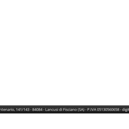
Centenario, 141/143 - 84084 - Lancusi di Fisciano (SA) - P.IVA 05130560658 - di