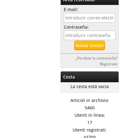
E-mail:
Contraseña:
¿Perdiste la contraseña?
Regístrate
Cesta
La cesta está vacía
Articoli in archivio:
5460
Utenti in linea:
17
Utenti registrati:
43700