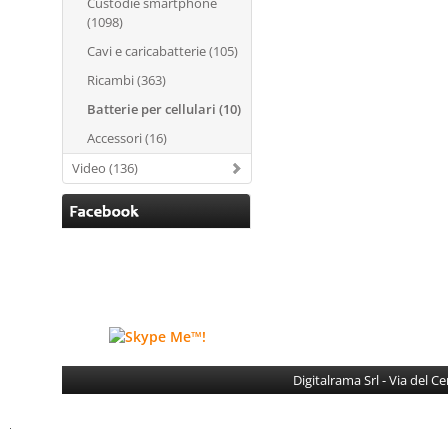
Custodie smartphone
(1098)
Cavi e caricabatterie (105)
Ricambi (363)
Batterie per cellulari (10)
Accessori (16)
Video (136)
Digitalrama Srl - Via del 