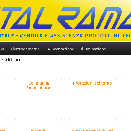
OM
Elettrodomestici
Alimentazione
Illuminazione
Telefonia
Cellulari &
Protezioni schermo
Smartphone
rie
Ricambi
Batterie per cellulari