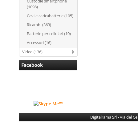
Custodie smartphone
(1098)
Cavi e caricabatterie (105)
Ricambi (363)
Batterie per cellulari (10)
Accessori (16)
Video (136)
Digitalrama Srl - Via del 