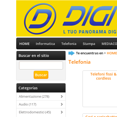
HOME
Informatica
Telefonia
Stampa
MEDIAC
Te encuentras en
HOME
Buscar en el sitio
Telefonia
Telefoni fissi &
cordless
Categorías
Alimentazione (278)
Audio (117)
Elettrodomestici (45)
Cavi e caricabatte