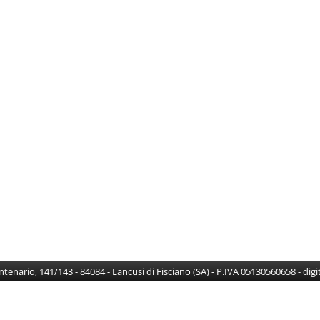
Centenario, 141/143 - 84084 - Lancusi di Fisciano (SA) - P.IVA 05130560658 - di