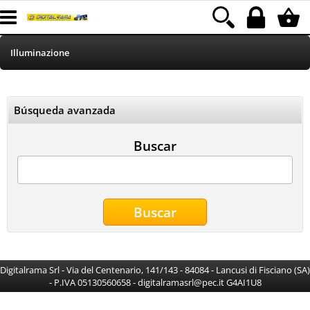
Illuminazione
HOME
Búsqueda avanzada
Informatica
Buscar
Telefonia
Stampa
MEDIACOM
Elettrodomestici
Digitalrama Srl - Via del Centenario, 141/143 - 84084 - Lancusi di Fisciano (SA)
- P.IVA 05130560658 - digitalramasrl@pec.it G4AI1U8
Alimentazione