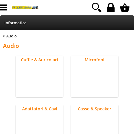
Informatica
Audio
> Audio
HOME
Categoría:
Informatica
Audio
Telefonia
Cuffie & Auricolari
Microfoni
Stampa
MEDIACOM
Elettrodomestici
Adattatori & Cavi
Casse & Speaker
Alimentazione
Illuminazione