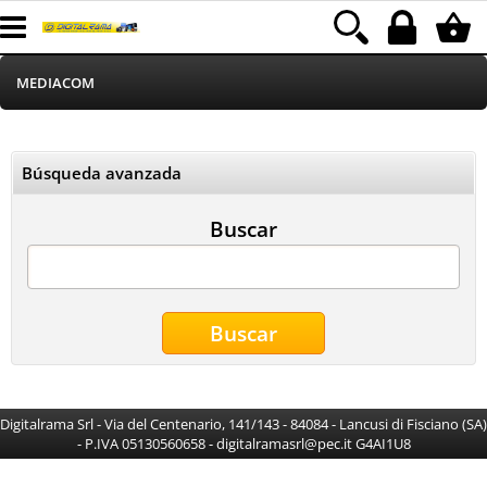
MEDIACOM
HOME
Búsqueda avanzada
Informatica
Buscar
Telefonia
Stampa
Elettrodomestici
Alimentazione
Digitalrama Srl - Via del Centenario, 141/143 - 84084 - Lancusi di Fisciano (SA)
- P.IVA 05130560658 - digitalramasrl@pec.it G4AI1U8
Illuminazione