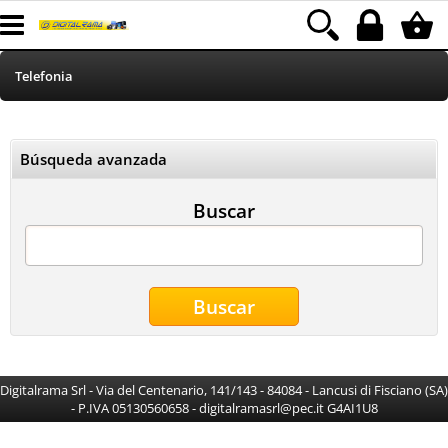
Telefonia
HOME
Búsqueda avanzada
Informatica
Buscar
Stampa
MEDIACOM
Elettrodomestici
Alimentazione
Digitalrama Srl - Via del Centenario, 141/143 - 84084 - Lancusi di Fisciano (SA)
- P.IVA 05130560658 - digitalramasrl@pec.it G4AI1U8
Illuminazione