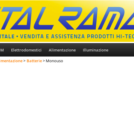
OM
Elettrodomestici
Alimentazione
Illuminazione
imentazione
Batterie
Monouso