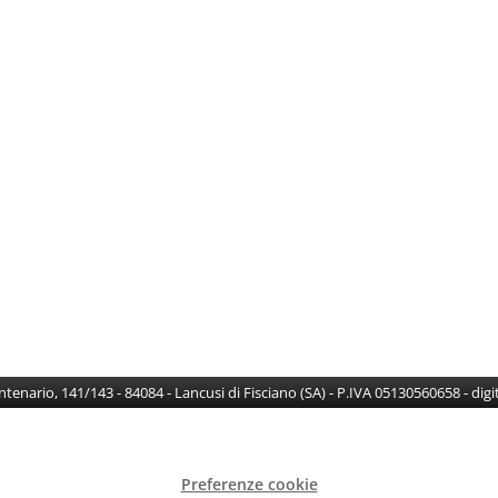
Centenario, 141/143 - 84084 - Lancusi di Fisciano (SA) - P.IVA 05130560658 - di
Preferenze cookie