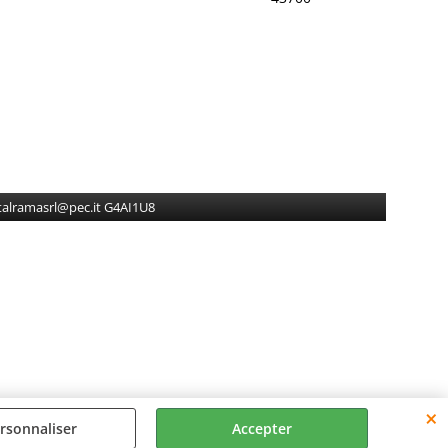
gitalramasrl@pec.it G4AI1U8
rsonnaliser
Accepter