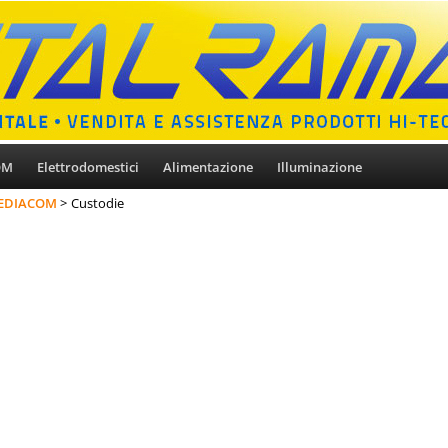
OM
Elettrodomestici
Alimentazione
Illuminazione
EDIACOM
Custodie