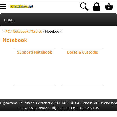
HOME
PC / Notebook / Tablet
Notebook
>
> Notebook
Informatica
Catégorie:
HOME
PC / Notebook / Tablet
Notebook
Telefonia
Supporti Notebook
Borse & Custodie
Stampa
MEDIACOM
Elettrodomestici
Alimentazione
Digitalrama Srl - Via del Centenario, 141/143 - 84084 - Lancusi di Fisciano (SA)
- P.IVA 05130560658 - digitalramasrl@pec.it G4AI1U8
Illuminazione