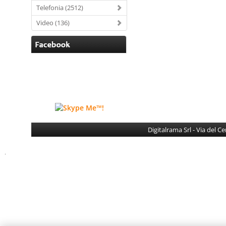
Telefonia (2512)
Video (136)
Digitalrama Srl - Via del 