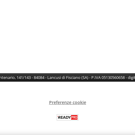
Centenario, 141/143 - 84084 - Lancusi di Fisciano (SA) - P.IVA 05130560658 - di
Preferenze cookie